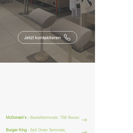
Jetzt kontaktieren
Verschaffen Sie sich selbst ein
Bild
unserer Projekte.
Systemgastronomie
McDonald´s -
Bestellterminals, TSE Boxen
Burger King
- Self Order Terminals,