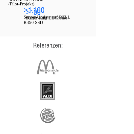
(Pilot-Projekt)
>1.100
>100
Server-Update auf DELL
Burger King DE Kioske
R350 SSD
Referenzen: